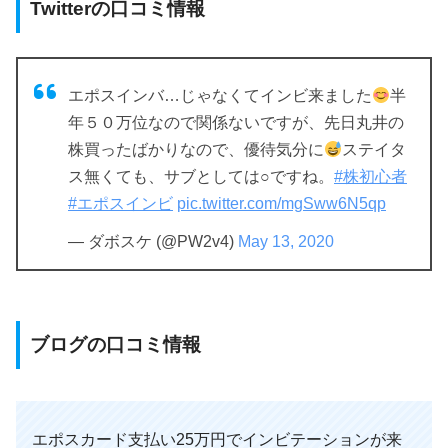
Twitterの口コミ情報
エポスインバ…じゃなくてインビ来ました
半
年５０万位なので関係ないですが、先日丸井の
株買ったばかりなので、優待気分に
ステイタ
ス無くても、サブとしては○ですね。
#株初心者
#エポスインビ
pic.twitter.com/mgSww6N5qp
— ダボスケ (@PW2v4)
May 13, 2020
ブログの口コミ情報
エポスカード支払い25万円でインビテーションが来